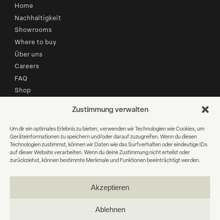
Home
Nachhaltigkeit
Showrooms
Where to buy
Über uns
Careers
FAQ
Shop
Zustimmung verwalten
B2B LOGIN
Um dir ein optimales Erlebnis zu bieten, verwenden wir Technologien wie Cookies, um
Geräteinformationen zu speichern und/oder darauf zuzugreifen. Wenn du diesen
Newsletter Anmeldung
Technologien zustimmst, können wir Daten wie das Surfverhalten oder eindeutige IDs
auf dieser Website verarbeiten. Wenn du deine Zustimmung nicht erteilst oder
zurückziehst, können bestimmte Merkmale und Funktionen beeinträchtigt werden.
E-
Mail
Akzeptieren
WEITER
Ablehnen