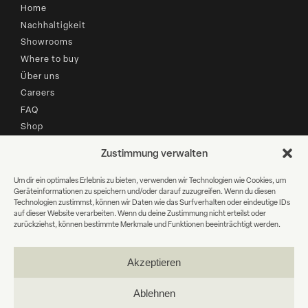
Home
Nachhaltigkeit
Showrooms
Where to buy
Über uns
Careers
FAQ
Shop
Zustimmung verwalten
B2B LOGIN
Um dir ein optimales Erlebnis zu bieten, verwenden wir Technologien wie Cookies, um
Geräteinformationen zu speichern und/oder darauf zuzugreifen. Wenn du diesen
Newsletter Anmeldung
Technologien zustimmst, können wir Daten wie das Surfverhalten oder eindeutige IDs
auf dieser Website verarbeiten. Wenn du deine Zustimmung nicht erteilst oder
zurückziehst, können bestimmte Merkmale und Funktionen beeinträchtigt werden.
E-
Mail
Akzeptieren
WEITER
Ablehnen