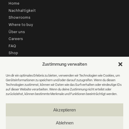
Home
Nachhaltigkeit
Showrooms
Where to buy
Über uns
Careers
FAQ
Shop
Zustimmung verwalten
B2B LOGIN
Um dir ein optimales Erlebnis zu bieten, verwenden wir Technologien wie Cookies, um
Geräteinformationen zu speichern und/oder darauf zuzugreifen. Wenn du diesen
Newsletter Anmeldung
Technologien zustimmst, können wir Daten wie das Surfverhalten oder eindeutige IDs
auf dieser Website verarbeiten. Wenn du deine Zustimmung nicht erteilst oder
zurückziehst, können bestimmte Merkmale und Funktionen beeinträchtigt werden.
E-
Mail
Akzeptieren
WEITER
Ablehnen