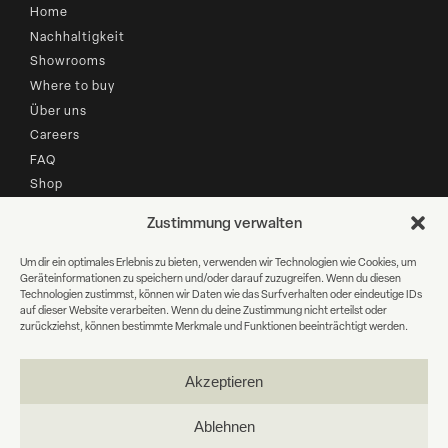
Home
Nachhaltigkeit
Showrooms
Where to buy
Über uns
Careers
FAQ
Shop
Zustimmung verwalten
B2B LOGIN
Um dir ein optimales Erlebnis zu bieten, verwenden wir Technologien wie Cookies, um
Geräteinformationen zu speichern und/oder darauf zuzugreifen. Wenn du diesen
Newsletter Anmeldung
Technologien zustimmst, können wir Daten wie das Surfverhalten oder eindeutige IDs
auf dieser Website verarbeiten. Wenn du deine Zustimmung nicht erteilst oder
zurückziehst, können bestimmte Merkmale und Funktionen beeinträchtigt werden.
E-
Mail
Akzeptieren
WEITER
Ablehnen