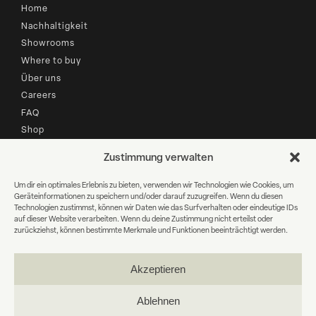
Home
Nachhaltigkeit
Showrooms
Where to buy
Über uns
Careers
FAQ
Shop
Zustimmung verwalten
B2B LOGIN
Um dir ein optimales Erlebnis zu bieten, verwenden wir Technologien wie Cookies, um
Geräteinformationen zu speichern und/oder darauf zuzugreifen. Wenn du diesen
Newsletter Anmeldung
Technologien zustimmst, können wir Daten wie das Surfverhalten oder eindeutige IDs
auf dieser Website verarbeiten. Wenn du deine Zustimmung nicht erteilst oder
zurückziehst, können bestimmte Merkmale und Funktionen beeinträchtigt werden.
E-
Mail
Akzeptieren
WEITER
Ablehnen