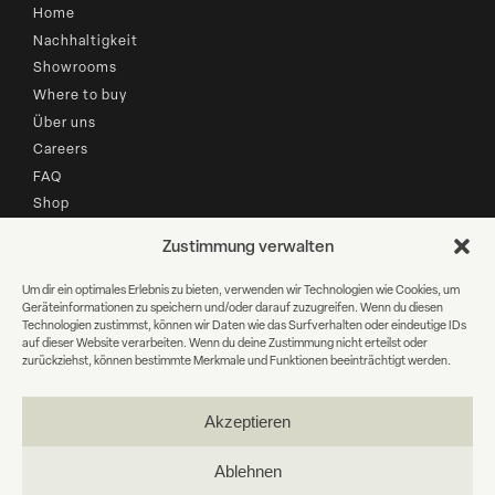
Home
Nachhaltigkeit
Showrooms
Where to buy
Über uns
Careers
FAQ
Shop
Zustimmung verwalten
B2B LOGIN
Um dir ein optimales Erlebnis zu bieten, verwenden wir Technologien wie Cookies, um
Geräteinformationen zu speichern und/oder darauf zuzugreifen. Wenn du diesen
Newsletter Anmeldung
Technologien zustimmst, können wir Daten wie das Surfverhalten oder eindeutige IDs
auf dieser Website verarbeiten. Wenn du deine Zustimmung nicht erteilst oder
zurückziehst, können bestimmte Merkmale und Funktionen beeinträchtigt werden.
E-
Mail
Akzeptieren
WEITER
Ablehnen