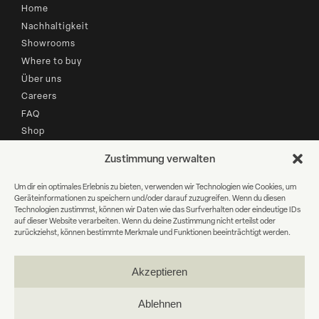
Home
Nachhaltigkeit
Showrooms
Where to buy
Über uns
Careers
FAQ
Shop
Zustimmung verwalten
B2B LOGIN
Um dir ein optimales Erlebnis zu bieten, verwenden wir Technologien wie Cookies, um
Geräteinformationen zu speichern und/oder darauf zuzugreifen. Wenn du diesen
Newsletter Anmeldung
Technologien zustimmst, können wir Daten wie das Surfverhalten oder eindeutige IDs
auf dieser Website verarbeiten. Wenn du deine Zustimmung nicht erteilst oder
zurückziehst, können bestimmte Merkmale und Funktionen beeinträchtigt werden.
E-
Mail
Akzeptieren
WEITER
Ablehnen