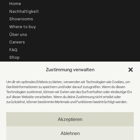
Home
Nachhaltigkeit
Showrooms
Where to buy
Über uns
Careers
FAQ
Shop
Zustimmung verwalten
B2B LOGIN
Um dir ein optimales Erlebnis zu bieten, verwenden wir Technologien wie Cookies, um
Geräteinformationen zu speichern und/oder darauf zuzugreifen. Wenn du diesen
Newsletter Anmeldung
Technologien zustimmst, können wir Daten wie das Surfverhalten oder eindeutige IDs
auf dieser Website verarbeiten. Wenn du deine Zustimmung nicht erteilst oder
zurückziehst, können bestimmte Merkmale und Funktionen beeinträchtigt werden.
E-
Mail
Akzeptieren
WEITER
Ablehnen