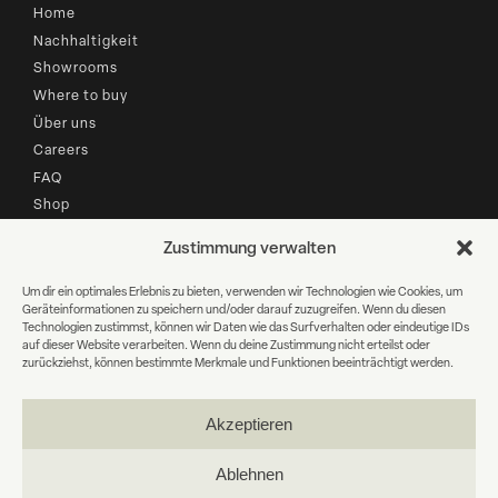
Home
Nachhaltigkeit
Showrooms
Where to buy
Über uns
Careers
FAQ
Shop
Zustimmung verwalten
B2B LOGIN
Um dir ein optimales Erlebnis zu bieten, verwenden wir Technologien wie Cookies, um
Geräteinformationen zu speichern und/oder darauf zuzugreifen. Wenn du diesen
Newsletter Anmeldung
Technologien zustimmst, können wir Daten wie das Surfverhalten oder eindeutige IDs
auf dieser Website verarbeiten. Wenn du deine Zustimmung nicht erteilst oder
zurückziehst, können bestimmte Merkmale und Funktionen beeinträchtigt werden.
E-
Mail
Akzeptieren
WEITER
Ablehnen