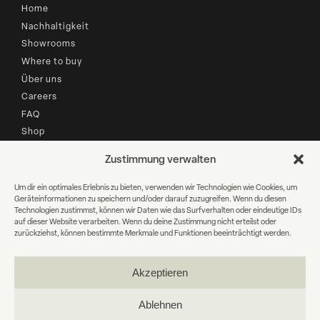
Home
Nachhaltigkeit
Showrooms
Where to buy
Über uns
Careers
FAQ
Shop
Zustimmung verwalten
B2B LOGIN
Um dir ein optimales Erlebnis zu bieten, verwenden wir Technologien wie Cookies, um
Geräteinformationen zu speichern und/oder darauf zuzugreifen. Wenn du diesen
Newsletter Anmeldung
Technologien zustimmst, können wir Daten wie das Surfverhalten oder eindeutige IDs
auf dieser Website verarbeiten. Wenn du deine Zustimmung nicht erteilst oder
zurückziehst, können bestimmte Merkmale und Funktionen beeinträchtigt werden.
E-
Mail
Akzeptieren
WEITER
Ablehnen