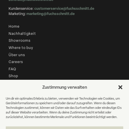
Kundenservice:
customerservice@fuchsschmitt.de
Marketing:
marketing@fuchsschmitt.de
Home
Nachhaltigkeit
Showrooms
Where to buy
Über uns
Careers
FAQ
Shop
Zustimmung verwalten
B2B LOGIN
Um dir ein optimales Erlebnis zu bieten, verwenden wir Technologien wie Cookies, um
Geräteinformationen zu speichern und/oder darauf zuzugreifen. Wenn du diesen
Newsletter Anmeldung
Technologien zustimmst, können wir Daten wie das Surfverhalten oder eindeutige IDs
auf dieser Website verarbeiten. Wenn du deine Zustimmung nicht erteilst oder
zurückziehst, können bestimmte Merkmale und Funktionen beeinträchtigt werden.
E-
Mail